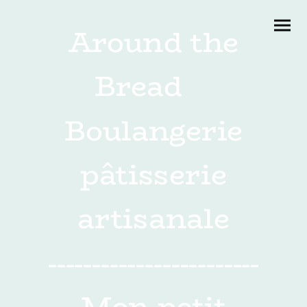
Around the
Bread
Boulangerie
pâtisserie
artisanale
------------------------
Mon petit