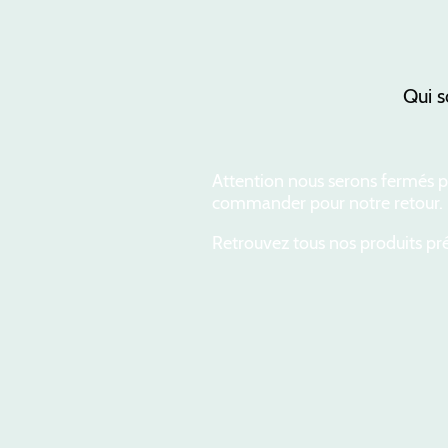
Qui 
Attention nous serons fermés po
commander pour notre retour.
Retrouvez tous nos produits pré