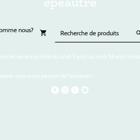
épeautre
somme nous?
ur les vacances d'été du lundi 3 aout au lundi 24 aout inclu
parés avec notre passion de l'artisanat !