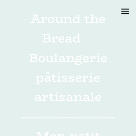
Around the
Bread
Boulangerie
pâtisserie
artisanale
------------------------
Mon petit