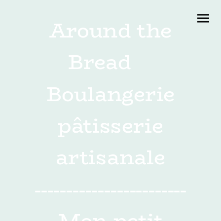
Around the
Bread
Boulangerie
pâtisserie
artisanale
------------------------
Mon petit