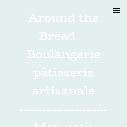
Around the
Bread
Boulangerie
pâtisserie
artisanale
------------------------
Mon petit