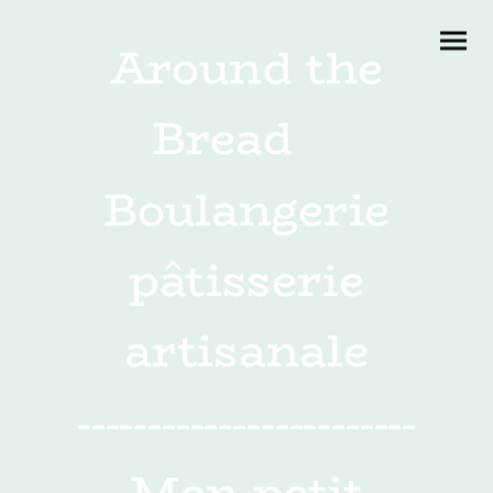
Around the
Bread
Boulangerie
pâtisserie
artisanale
------------------------
Mon petit