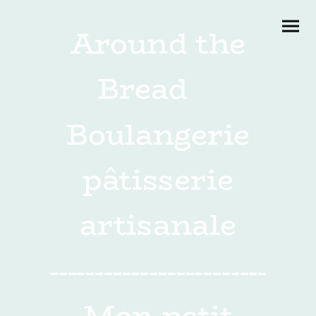
Around the
Bread
Boulangerie
pâtisserie
artisanale
------------------------
Mon petit