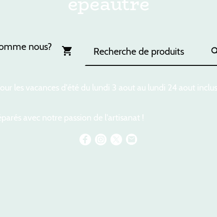
épeautre
somme nous?
ur les vacances d'été du lundi 3 aout au lundi 24 aout inclu
parés avec notre passion de l'artisanat !