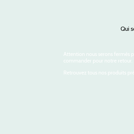
Qui 
Attention nous serons fermés po
commander pour notre retour.
Retrouvez tous nos produits pré