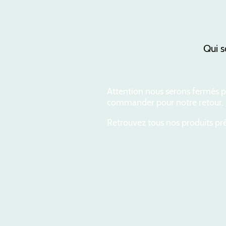
Qui 
Attention nous serons fermés po
commander pour notre retour.
Retrouvez tous nos produits pré