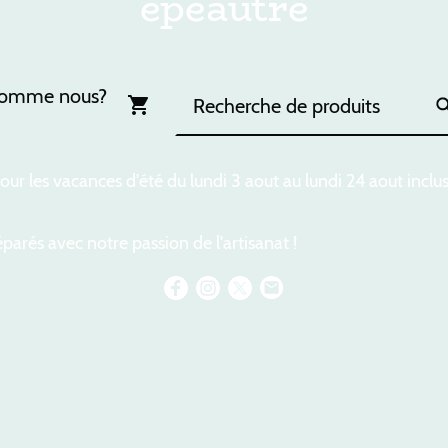
épeautre
somme nous?
ur les vacances d'été du lundi 3 aout au lundi 24 aout inclu
parés avec notre passion de l'artisanat !